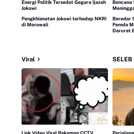
Energi Politik Tersedot Gegara Ijazah
Bencana 
Jokowi
Meningga
Pengkhianatan Jokowi terhadap NKRI
Beredar 
di Morowali
Pemda M
Darurat 
Viral
SELEB
Link Video Viral Rekaman CCTV
Perjalana