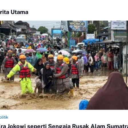
rita Utama
olitik
ra Jokowi seperti Sengaja Rusak Alam Sumatr