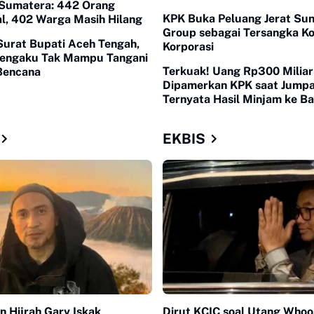
Sumatera: 442 Orang
KPK Buka Peluang Jerat Sun
l, 402 Warga Masih Hilang
Group sebagai Tersangka Ko
Surat Bupati Aceh Tengah,
Korporasi
engaku Tak Mampu Tangani
Terkuak! Uang Rp300 Miliar
Bencana
Dipamerkan KPK saat Jumpa
Ternyata Hasil Minjam ke Ba
Dipinjam Pagi, Dibalikin Sor
EKBIS
n Hijrah Gary Iskak
Dirut KCIC soal Utang Whoos