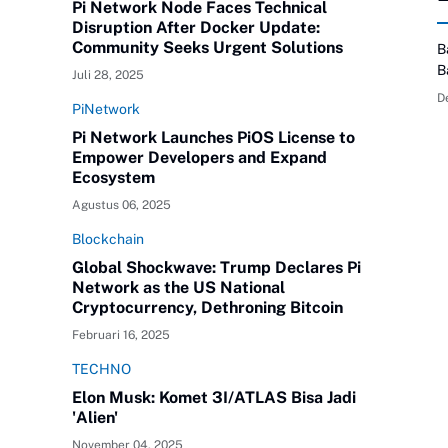
Pi Network Node Faces Technical
Disruption After Docker Update:
Community Seeks Urgent Solutions
B
B
Juli 28, 2025
m
D
PiNetwork
E
m
Pi Network Launches PiOS License to
P
Empower Developers and Expand
"
Ecosystem
H
Agustus 06, 2025
Blockchain
Global Shockwave: Trump Declares Pi
Network as the US National
Cryptocurrency, Dethroning Bitcoin
Februari 16, 2025
TECHNO
Elon Musk: Komet 3I/ATLAS Bisa Jadi
'Alien'
November 04, 2025