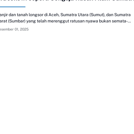
anjir dan tanah longsor di Aceh, Sumatra Utara (Sumut), dan Sumatra
arat (Sumbar) yang telah merenggut ratusan nyawa bukan semata-
ata bencana alam. Demikian disampaikan analis politik Saiful Huda
esember 01, 2025
ms melalui keterangan tertulis di Jakarta, Senin 1 November 2025. Saif
enilai, banjir dan tanah longsor di Sumatra itu sebagai akibat tindakan
emerintahan Joko Widodo alias Jokowi yang selama 10 tahun berkuasa
Jokowi selalu abai, bahkan seperti sengaja menghancurkan alam kita.
al itu…