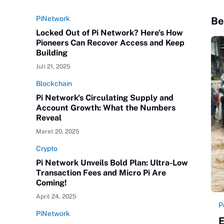
PiNetwork
Be
Locked Out of Pi Network? Here’s How
Pioneers Can Recover Access and Keep
Building
Juli 21, 2025
Blockchain
Pi Network's Circulating Supply and
Account Growth: What the Numbers
Reveal
Maret 20, 2025
Crypto
Pi Network Unveils Bold Plan: Ultra-Low
Transaction Fees and Micro Pi Are
Coming!
April 24, 2025
P
PiNetwork
E