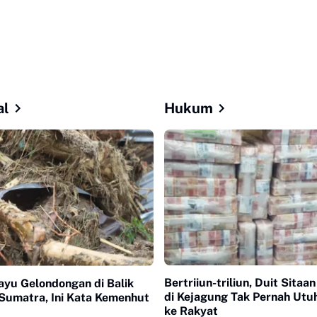
al
Hukum
Bertriiun-triliun, Duit Sitaa
ayu Gelondongan di Balik
di Kejagung Tak Pernah Utu
Sumatra, Ini Kata Kemenhut
ke Rakyat