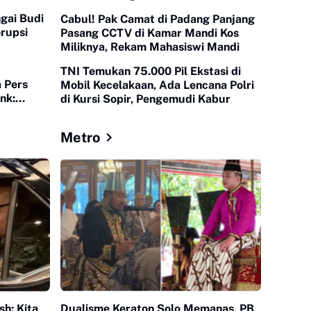
Menginap
gai Budi
Cabul! Pak Camat di Padang Panjang
rupsi
Pasang CCTV di Kamar Mandi Kos
Miliknya, Rekam Mahasiswi Mandi
TNI Temukan 75.000 Pil Ekstasi di
 Pers
Mobil Kecelakaan, Ada Lencana Polri
nk:
di Kursi Sopir, Pengemudi Kabur
e
Metro
h: Kita
Dualisme Keraton Solo Memanas, PB