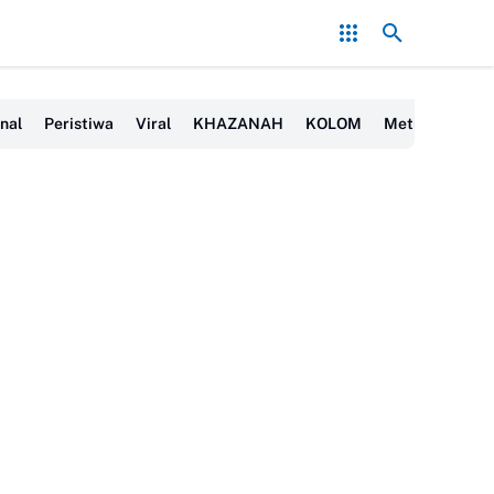
Era Jokowi seperti Sengaja Rusak Alam Sumatra
Energi Politi
nal
Peristiwa
Viral
KHAZANAH
KOLOM
Metro
OTOM