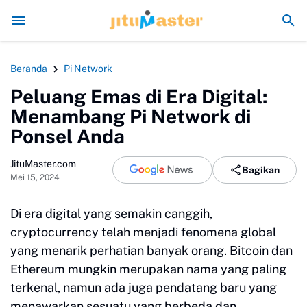
Era Jokowi seperti Sengaja Rusak Alam Sumatra
Energi Politik T
Beranda
Pi Network
Peluang Emas di Era Digital:
Menambang Pi Network di
Ponsel Anda
JituMaster.com
Bagikan
Mei 15, 2024
Di era digital yang semakin canggih,
cryptocurrency telah menjadi fenomena global
yang menarik perhatian banyak orang. Bitcoin dan
Ethereum mungkin merupakan nama yang paling
terkenal, namun ada juga pendatang baru yang
menawarkan sesuatu yang berbeda dan