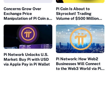
Concerns Grow Over
Pi Coin Is About to
Exchange Price
Skyrocket! Trading
Manipulation of Pi Coin as
Volume of $500 Million
Pioneers Urged to Hold
Per 24 Hours, Binance
Assets Securely
Will Definitely List PI
Pi Network Unlocks U.S.
Pi Network: How Web2
Market: Buy Pi with USD
Businesses Will Connect
via Apple Pay in Pi Wallet
to the Web3 World via Pi
SDK, PiOS, KYB, and
Smart