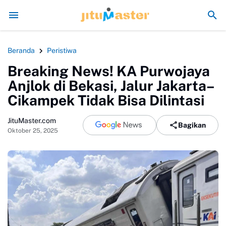
kowi seperti Sengaja Rusak Alam Sumatra
Energi Politik Tersedot Gega
Beranda
Peristiwa
Breaking News! KA Purwojaya
Anjlok di Bekasi, Jalur Jakarta–
Cikampek Tidak Bisa Dilintasi
JituMaster.com
Bagikan
Oktober 25, 2025