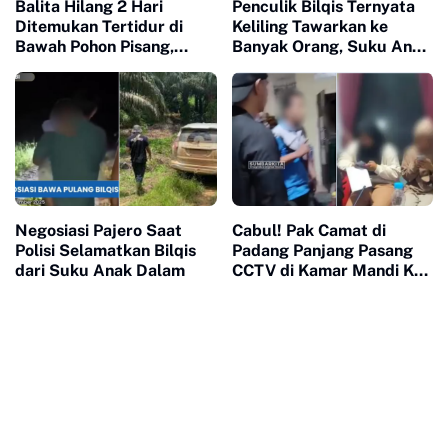
Balita Hilang 2 Hari
Penculik Bilqis Ternyata
Ditemukan Tertidur di
Keliling Tawarkan ke
Bawah Pohon Pisang,
Banyak Orang, Suku Anak
Katanya Dibawa
Dalam Khawatir dan
Mamanya yang Sudah
Kasihan
Meninggal
Negosiasi Pajero Saat
Cabul! Pak Camat di
Polisi Selamatkan Bilqis
Padang Panjang Pasang
dari Suku Anak Dalam
CCTV di Kamar Mandi Kos
Miliknya, Rekam
Mahasiswi Mandi