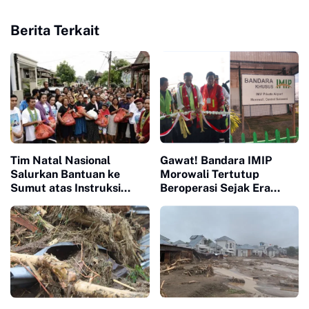
Berita Terkait
Tim Natal Nasional
Gawat! Bandara IMIP
Salurkan Bantuan ke
Morowali Tertutup
Sumut atas Instruksi
Beroperasi Sejak Era
Prabowo, Masjid Tampung
Jokowi, Tak Ada Bea Cukai
Pengungsi Semua Agama
hingga Imigrasi!