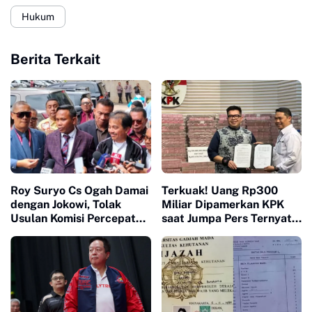
Hukum
Berita Terkait
Roy Suryo Cs Ogah Damai
Terkuak! Uang Rp300
dengan Jokowi, Tolak
Miliar Dipamerkan KPK
Usulan Komisi Percepatan
saat Jumpa Pers Ternyata
Reformasi Polri
Hasil Minjam ke Bank:
Dipinjam Pagi, Dibalikin
Sore