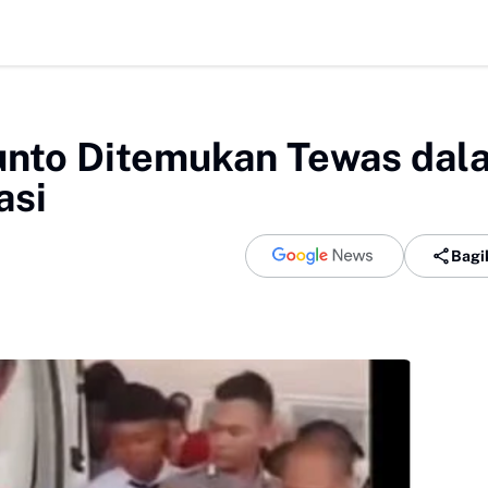
Era Jokowi s
unto Ditemukan Tewas dal
asi
Bagi