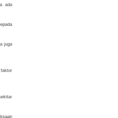
wa ada
kepada
da juga
faktor
ekitar
iksaan