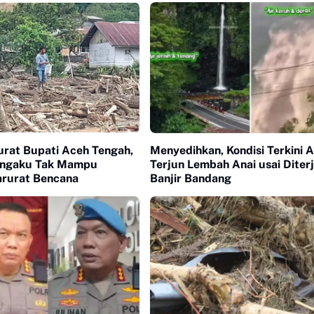
urat Bupati Aceh Tengah,
Menyedihkan, Kondisi Terkini A
ngaku Tak Mampu
Terjun Lembah Anai usai Diter
arurat Bencana
Banjir Bandang