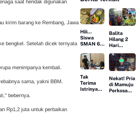
 tenaga saat hendak digunakan
mau kirim barang ke Rembang, Jawa
Hiii...
Balita
Siswa
Hilang 2
ke bengkel. Setelah dicek ternyata
SMAN 6
Hari
Medan
Ditemukan
Histeris
Tertidur di
Temukan
Bawah
serupa menimpanya kembali.
Cacing
Pohon
Tanah
Pisang,
Tak
Nekat! Pria
Saat Buka
nyebabnya sama, yakni BBM.
Katanya
Terima
di Mamuju
Menu
Dibawa
Istrinya
Perkosa
MBG
Mamanya
Selingkuh,
i," bebernya.
Teman
yang
Pria Ini
Wanitanya
Sudah
Balas
di Kantor
an Rp1,2 juta untuk perbaikan
Meninggal
Dendam,
Pemkab,
Setubuhi
Modus
Adik Ipar
Pulang
12 Kali
Kemalaman