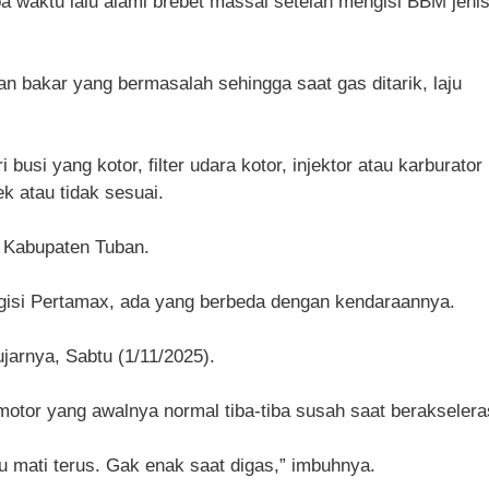
a waktu lalu alami brebet massal setelah mengisi BBM jeni
an bakar yang bermasalah sehingga saat gas ditarik, laju
usi yang kotor, filter udara kotor, injektor atau karburator 
k atau tidak sesuai.
i Kabupaten Tuban.
gisi Pertamax, ada yang berbeda dengan kendaraannya.
jarnya, Sabtu (1/11/2025).
otor yang awalnya normal tiba-tiba susah saat berakselera
u mati terus. Gak enak saat digas,” imbuhnya.