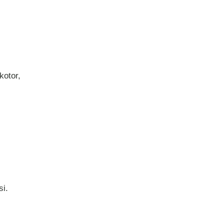
s
kotor,
si.