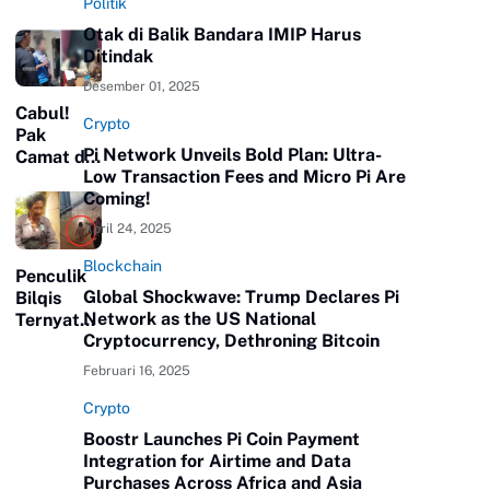
Politik
Otak di Balik Bandara IMIP Harus
Ditindak
Desember 01, 2025
Cabul!
Crypto
Pak
Pi Network Unveils Bold Plan: Ultra-
Camat di
Low Transaction Fees and Micro Pi Are
Padang
Coming!
Panjang
Pasang
April 24, 2025
CCTV di
Kamar
Blockchain
Penculik
Mandi Kos
Global Shockwave: Trump Declares Pi
Bilqis
Miliknya,
Network as the US National
Ternyata
Rekam
Cryptocurrency, Dethroning Bitcoin
Keliling
Mahasiswi
Tawarkan
Februari 16, 2025
Mandi
ke Banyak
Orang,
Crypto
Suku
Boostr Launches Pi Coin Payment
Anak
Integration for Airtime and Data
Dalam
Purchases Across Africa and Asia