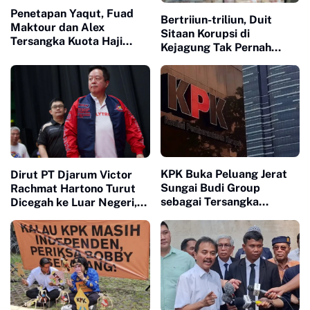
Penetapan Yaqut, Fuad
Bertriiun-triliun, Duit
Maktour dan Alex
Sitaan Korupsi di
Tersangka Kuota Haji
Kejagung Tak Pernah
Sengaja Diulur-ulur, Ini
Utuh Kembali ke Rakyat
Kata KPK
KPK Buka Peluang Jerat
Dirut PT Djarum Victor
Sungai Budi Group
Rachmat Hartono Turut
sebagai Tersangka
Dicegah ke Luar Negeri,
Korupsi Korporasi
Dugaan Korupsi Pajak