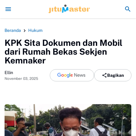
Era Jokowi seperti Sengaja Rusak Alam Sumatra
Energi Poli
Beranda
Hukum
KPK Sita Dokumen dan Mobil
dari Rumah Bekas Sekjen
Kemnaker
Ellin
Bagikan
November 03, 2025