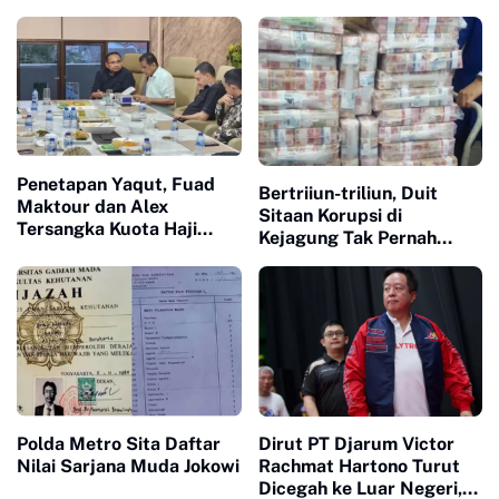
Penetapan Yaqut, Fuad
Bertriiun-triliun, Duit
Maktour dan Alex
Sitaan Korupsi di
Tersangka Kuota Haji
Kejagung Tak Pernah
Sengaja Diulur-ulur, Ini
Utuh Kembali ke Rakyat
Kata KPK
Polda Metro Sita Daftar
Dirut PT Djarum Victor
Nilai Sarjana Muda Jokowi
Rachmat Hartono Turut
Dicegah ke Luar Negeri,