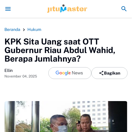
ja Rusak Alam Sumatra
Energi Politik Tersedot Gegara Ijazah Jokowi
Pen
Beranda
Hukum
KPK Sita Uang saat OTT
Gubernur Riau Abdul Wahid,
Berapa Jumlahnya?
Ellin
Bagikan
November 04, 2025