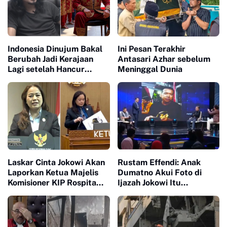
Indonesia Dinujum Bakal
Ini Pesan Terakhir
Berubah Jadi Kerajaan
Antasari Azhar sebelum
Lagi setelah Hancur
Meninggal Dunia
Habis-habisan
Laskar Cinta Jokowi Akan
Rustam Effendi: Anak
Laporkan Ketua Majelis
Dumatno Akui Foto di
Komisioner KIP Rospita
Ijazah Jokowi Itu
Vici Paulyn ke Bareskrim
Bapaknya