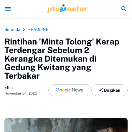
Era Jokowi seperti Sengaja Rusak Alam Sumatra
Ene
Beranda
HEADLINE
Rintihan 'Minta Tolong' Kerap
Terdengar Sebelum 2
Kerangka Ditemukan di
Gedung Kwitang yang
Terbakar
Ellin
Bagikan
November 04, 2025