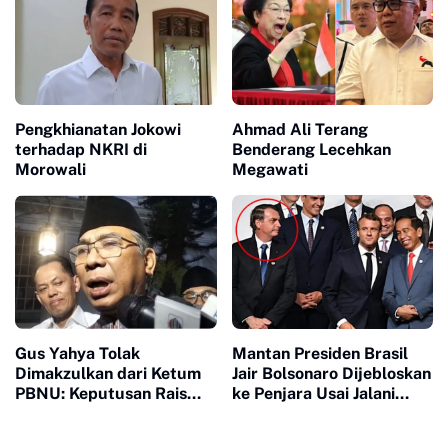
Pengkhianatan Jokowi
Ahmad Ali Terang
terhadap NKRI di
Benderang Lecehkan
Morowali
Megawati
Gus Yahya Tolak
Mantan Presiden Brasil
Dimakzulkan dari Ketum
Jair Bolsonaro Dijebloskan
PBNU: Keputusan Rais
ke Penjara Usai Jalani
Aam Tak Sah!
Tahanan Rumah