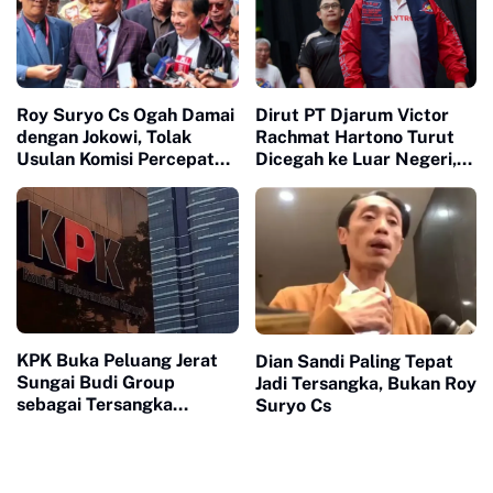
Roy Suryo Cs Ogah Damai
Dirut PT Djarum Victor
dengan Jokowi, Tolak
Rachmat Hartono Turut
Usulan Komisi Percepatan
Dicegah ke Luar Negeri,
Reformasi Polri
Dugaan Korupsi Pajak
KPK Buka Peluang Jerat
Dian Sandi Paling Tepat
Sungai Budi Group
Jadi Tersangka, Bukan Roy
sebagai Tersangka
Suryo Cs
Korupsi Korporasi